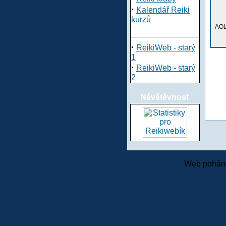
·
Kalendář Reiki
kurzů
AOL
·
ReikiWeb - starý
1
·
ReikiWeb - starý
2
Návštěvnost
Web pohání