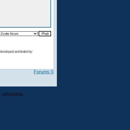
developed and tested by:
Forums ©
 vyhrazena.