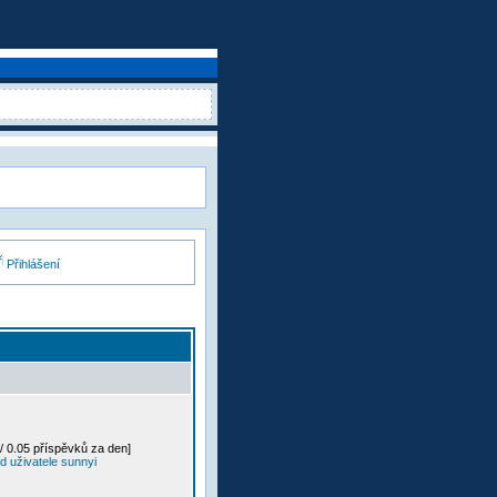
Přihlášení
/ 0.05 příspěvků za den]
d uživatele sunnyi