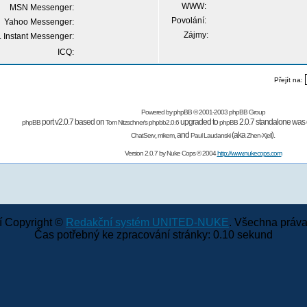
WWW:
MSN Messenger:
Povolání:
Yahoo Messenger:
Zájmy:
 Instant Messenger:
ICQ:
Přejít na:
Powered by
phpBB
© 2001-2003 phpBB Group
port v2.0.7 based on
upgraded to
2.0.7 standalone was 
phpBB
Tom Nitzschner's
phpbb2.0.6
phpBB
,
,
and
(aka
).
ChatServ
mikem
Paul Laudanski
Zhen-Xjell
Version 2.0.7 by
Nuke Cops
© 2004
http://www.nukecops.com
 Copyright ©
Redakční systém UNITED-NUKE
. Všechna práva
Čas potřebný ke zpracování stránky: 0.10 sekund