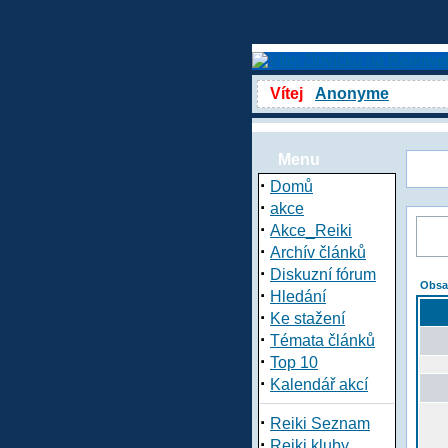
Vítej
Anonyme
Menu
·
Domů
·
akce
·
Akce_Reiki
·
Archív článků
·
Diskuzní fórum
Obsa
·
Hledání
·
Ke stažení
·
Témata článků
·
Top 10
·
Kalendář akcí
·
Reiki Seznam
·
Reiki kluby