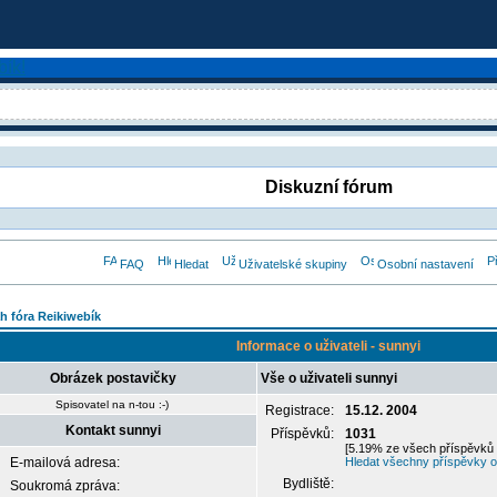
Diskuzní fórum
FAQ
Hledat
Uživatelské skupiny
Osobní nastavení
h fóra Reikiwebík
Informace o uživateli - sunnyi
Obrázek postavičky
Vše o uživateli sunnyi
Spisovatel na n-tou :-)
Registrace:
15.12. 2004
Kontakt sunnyi
Příspěvků:
1031
[5.19% ze všech příspěvků 
E-mailová adresa:
Hledat všechny příspěvky o
Bydliště:
Soukromá zpráva: