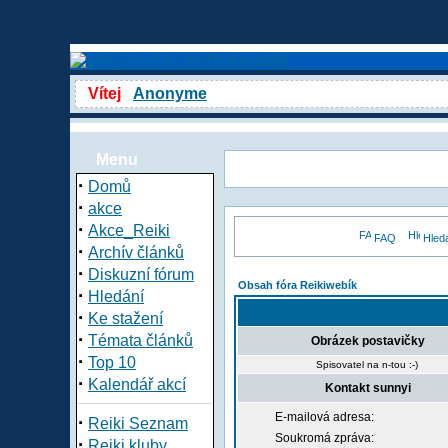
Vítej
Anonyme
Menu
·
Domů
·
akce
·
Akce_Reiki
FAQ
Hled
·
Archív článků
·
Diskuzní fórum
Obsah fóra Reikiwebík
·
Hledání
·
Ke stažení
·
Témata článků
Obrázek postavičky
·
Top 10
Spisovatel na n-tou :-)
·
Kalendář akcí
Kontakt sunnyi
E-mailová adresa:
·
Reiki Seznam
Soukromá zpráva:
·
Reiki kluby