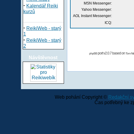
MSN Messenger:
·
Kalendář Reiki
Yahoo Messenger:
kurzů
AOL Instant Messenger:
ICQ:
·
ReikiWeb - starý
1
·
ReikiWeb - starý
2
port v2.0.7 based on
phpBB
Tom Nit
Návštěvnost
Web pohání Copyright ©
Redakční 
Čas potřebný ke z