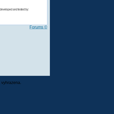
developed and tested by:
Forums ©
 vyhrazena.