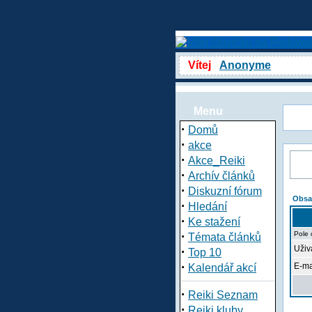
Vítej
Anonyme
Menu
·
Domů
·
akce
·
Akce_Reiki
·
Archív článků
·
Diskuzní fórum
Obsa
·
Hledání
·
Ke stažení
·
Pole 
Témata článků
Uživa
·
Top 10
·
E-ma
Kalendář akcí
·
Reiki Seznam
·
Reiki kluby