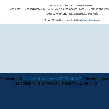
Powered by
phpBB
© 2001-2003 phpBB Group
port v2.0.7 based on
upgraded to
2.0.7 standalone was 
phpBB
Tom Nitzschner's
phpbb2.0.6
phpBB
,
,
and
(aka
).
ChatServ
mikem
Paul Laudanski
Zhen-Xjell
Version 2.0.7 by
Nuke Cops
© 2004
http://www.nukecops.com
 Copyright ©
Redakční systém UNITED-NUKE
. Všechna práva
Čas potřebný ke zpracování stránky: 0.11 sekund