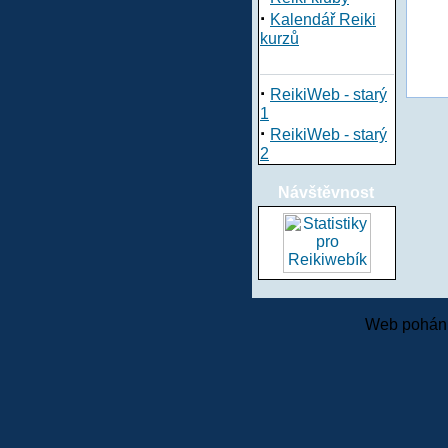
·
Kalendář Reiki
kurzů
·
ReikiWeb - starý
1
·
ReikiWeb - starý
2
Návštěvnost
Web pohání