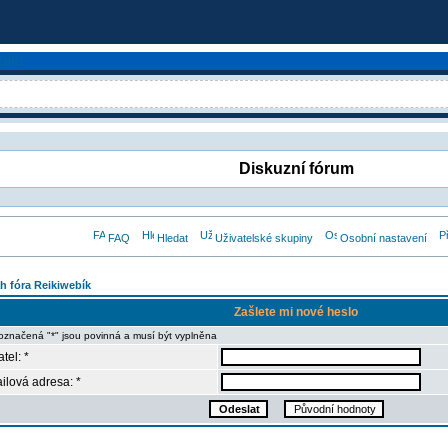
Diskuzní fórum
FAQ
Hledat
Uživatelské skupiny
Osobní nastavení
h fóra Reikiwebík
Zašlete mi nové heslo
označená "*" jsou povinná a musí být vyplněna
tel: *
ilová adresa: *