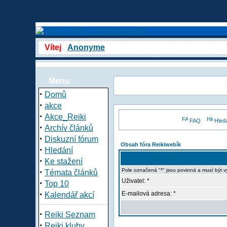
Vítej
Anonyme
Menu
·
Domů
·
akce
·
Akce_Reiki
FAQ
Hled
·
Archív článků
·
Diskuzní fórum
Obsah fóra Reikiwebík
·
Hledání
·
Ke stažení
·
Pole označená "*" jsou povinná a musí být 
Témata článků
Uživatel: *
·
Top 10
·
E-mailová adresa: *
Kalendář akcí
·
Reiki Seznam
·
Reiki kluby