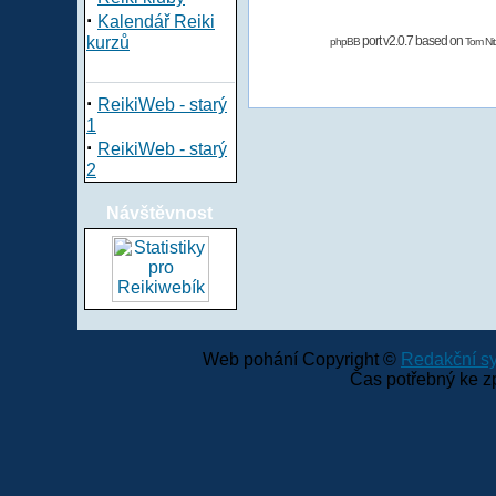
·
Kalendář Reiki
kurzů
port v2.0.7 based on
phpBB
Tom Nit
·
ReikiWeb - starý
1
·
ReikiWeb - starý
2
Návštěvnost
Web pohání Copyright ©
Redakční 
Čas potřebný ke z