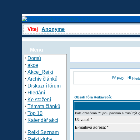
Vítej
Anonyme
Menu
·
Domů
·
akce
·
Akce_Reiki
·
Archív článků
FAQ
Hled
·
Diskuzní fórum
·
Hledání
Obsah fóra Reikiwebík
·
Ke stažení
·
Témata článků
·
Top 10
Pole označená "*" jsou povinná a musí být 
·
Kalendář akcí
Uživatel: *
E-mailová adresa: *
·
Reiki Seznam
·
Reiki kluby