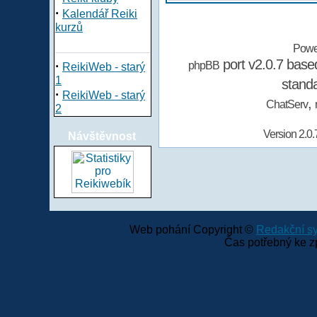
·
Kalendář Reiki
kurzů
Powe
port v2.0.7 bas
·
phpBB
ReikiWeb - starý
1
stand
·
ReikiWeb - starý
,
ChatServ
2
Version 2.0.
Návštěvnost
Web pohání Copyright ©
Redakční 
Čas potřebný ke z