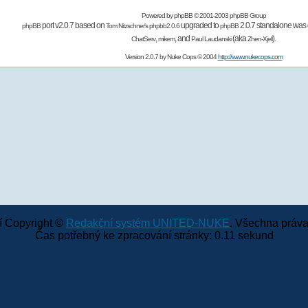
Powered by
phpBB
© 2001-2003 phpBB Group
port v2.0.7 based on
upgraded to
2.0.7 standalone was 
phpBB
Tom Nitzschner's
phpbb2.0.6
phpBB
,
,
and
(aka
).
ChatServ
mikem
Paul Laudanski
Zhen-Xjell
Version 2.0.7 by
Nuke Cops
© 2004
http://www.nukecops.com
 Copyright ©
Redakční systém UNITED-NUKE
. Všechna práva
Čas potřebný ke zpracování stránky: 0.11 sekund