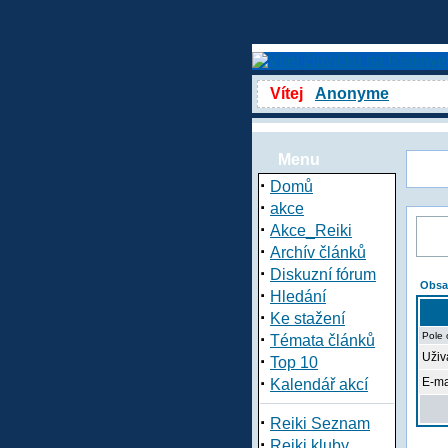
Vítej
Anonyme
Menu
·
Domů
·
akce
·
Akce_Reiki
·
Archív článků
·
Diskuzní fórum
Obsa
·
Hledání
·
Ke stažení
·
Pole 
Témata článků
Uživa
·
Top 10
·
E-ma
Kalendář akcí
·
Reiki Seznam
·
Reiki kluby