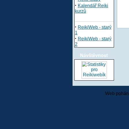
·
Kalendář Reiki
kurzů
·
ReikiWeb - starý
1
·
ReikiWeb - starý
2
Návštěvnost
Web pohání