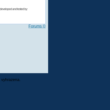
developed and tested by:
Forums ©
 vyhrazena.