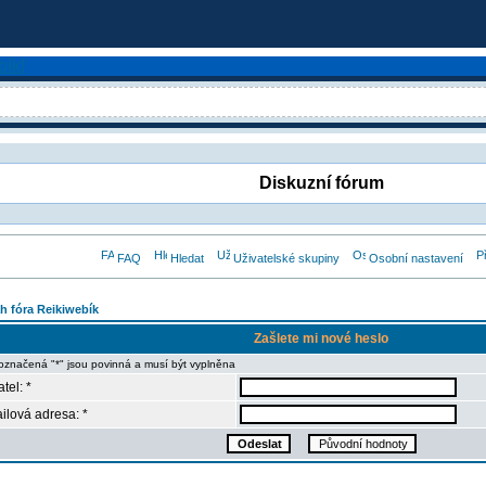
Diskuzní fórum
FAQ
Hledat
Uživatelské skupiny
Osobní nastavení
h fóra Reikiwebík
Zašlete mi nové heslo
označená "*" jsou povinná a musí být vyplněna
tel: *
ilová adresa: *