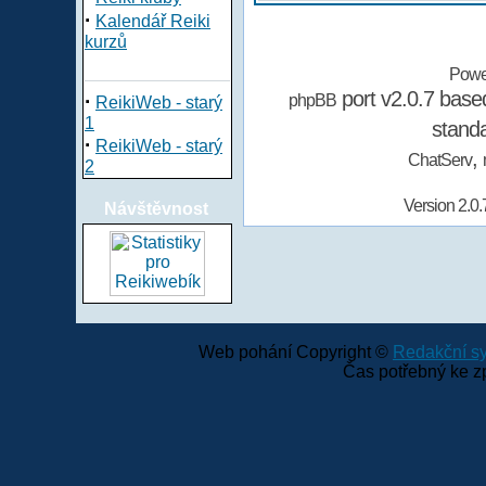
·
Kalendář Reiki
kurzů
Powe
port v2.0.7 bas
·
phpBB
ReikiWeb - starý
1
stand
·
ReikiWeb - starý
,
ChatServ
2
Version 2.0.
Návštěvnost
Web pohání Copyright ©
Redakční 
Čas potřebný ke z