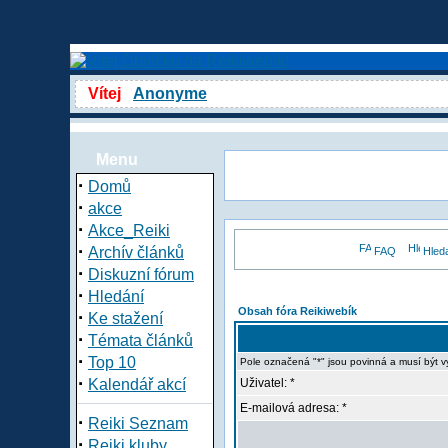
Vítej
Anonyme
Menu
·
Domů
·
akce
·
Akce_Reiki
·
Archív článků
FAQ
Hled
·
Diskuzní fórum
·
Hledání
Obsah fóra Reikiwebík
·
Ke stažení
·
Témata článků
·
Top 10
Pole označená "*" jsou povinná a musí být 
·
Kalendář akcí
Uživatel: *
E-mailová adresa: *
·
Reiki Seznam
·
Reiki kluby