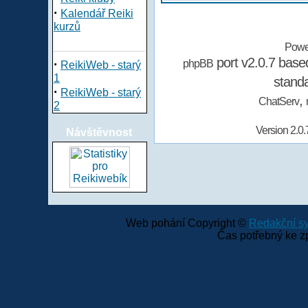
·
Kalendář Reiki
kurzů
Powe
port v2.0.7 bas
·
phpBB
ReikiWeb - starý
1
stand
·
ReikiWeb - starý
,
ChatServ
2
Version 2.0.
Návštěvnost
Web pohání Copyright ©
Redakční 
Čas potřebný ke z