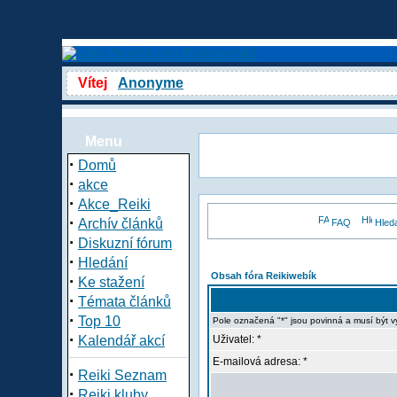
Vítej
Anonyme
Menu
·
Domů
·
akce
·
Akce_Reiki
·
Archív článků
FAQ
Hled
·
Diskuzní fórum
·
Hledání
Obsah fóra Reikiwebík
·
Ke stažení
·
Témata článků
·
Top 10
Pole označená "*" jsou povinná a musí být 
·
Kalendář akcí
Uživatel: *
E-mailová adresa: *
·
Reiki Seznam
·
Reiki kluby