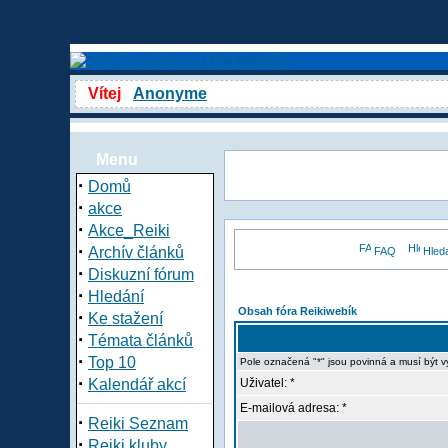
Vítej
Anonyme
Menu
·
Domů
·
akce
·
Akce_Reiki
·
Archív článků
FAQ
Hled
·
Diskuzní fórum
·
Hledání
Obsah fóra Reikiwebík
·
Ke stažení
·
Témata článků
·
Top 10
Pole označená "*" jsou povinná a musí být 
·
Kalendář akcí
Uživatel: *
E-mailová adresa: *
·
Reiki Seznam
·
Reiki kluby