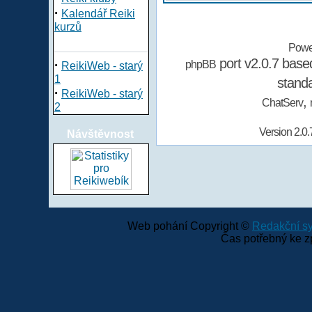
·
Kalendář Reiki
kurzů
Powe
port v2.0.7 bas
·
phpBB
ReikiWeb - starý
1
stand
·
ReikiWeb - starý
,
ChatServ
2
Version 2.0.
Návštěvnost
Web pohání Copyright ©
Redakční 
Čas potřebný ke z