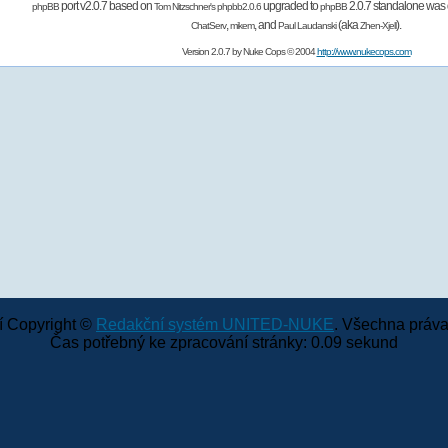
port v2.0.7 based on
upgraded to
2.0.7 standalone was 
phpBB
Tom Nitzschner's
phpbb2.0.6
phpBB
,
,
and
(aka
).
ChatServ
mikem
Paul Laudanski
Zhen-Xjell
Version 2.0.7 by
Nuke Cops
© 2004
http://www.nukecops.com
 Copyright ©
Redakční systém UNITED-NUKE
. Všechna práva
Čas potřebný ke zpracování stránky: 0.09 sekund