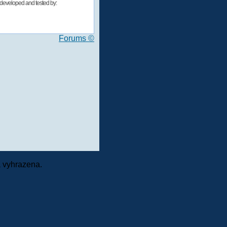
developed and tested by:
Forums ©
 vyhrazena.