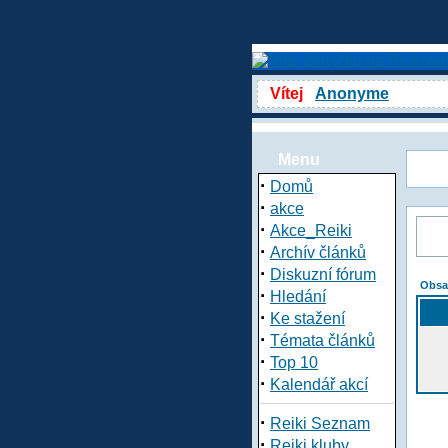
Vítej
Anonyme
Menu
·
Domů
·
akce
·
Akce_Reiki
·
Archív článků
·
Diskuzní fórum
Obsa
·
Hledání
·
Ke stažení
·
Témata článků
·
Top 10
·
Kalendář akcí
·
Reiki Seznam
·
Reiki kluby