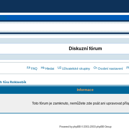
Diskuzní fórum
FAQ
Hledat
Uživatelské skupiny
Osobní nastavení
h fóra Reikiwebík
Informace
Toto fórum je zamknuto, nemůžete zde psát ani upravovat přís
Powered by
phpBB
© 2001-2003 phpBB Group