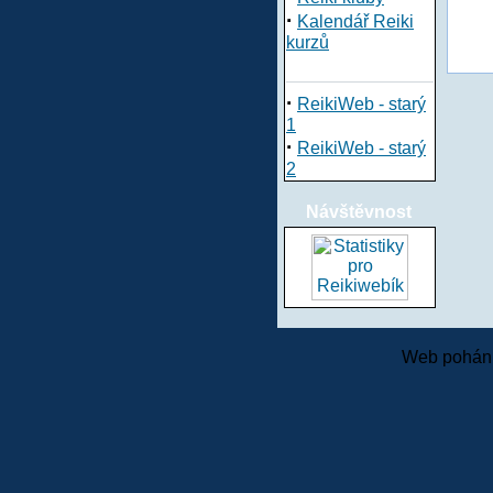
·
Kalendář Reiki
kurzů
·
ReikiWeb - starý
1
·
ReikiWeb - starý
2
Návštěvnost
Web pohání