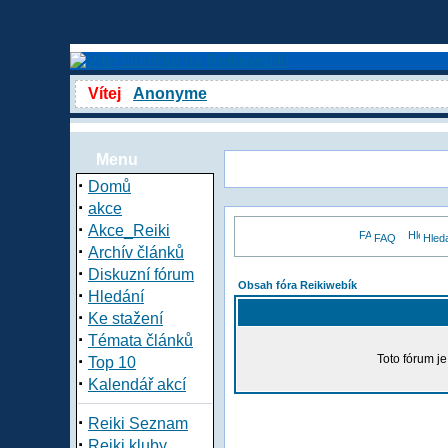
Vítej
Anonyme
Menu
·
Domů
·
akce
·
Akce_Reiki
FAQ
Hled
·
Archív článků
·
Diskuzní fórum
Obsah fóra Reikiwebík
·
Hledání
·
Ke stažení
·
Témata článků
·
Toto fórum j
Top 10
·
Kalendář akcí
·
Reiki Seznam
·
Reiki kluby