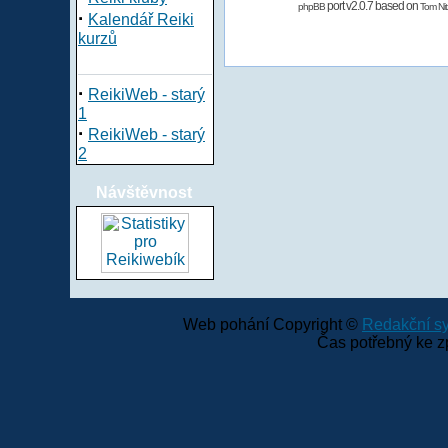
port v2.0.7 based on
phpBB
Tom Nit
·
Kalendář Reiki
kurzů
·
ReikiWeb - starý
1
·
ReikiWeb - starý
2
Návštěvnost
Web pohání Copyright ©
Redakční 
Čas potřebný ke z