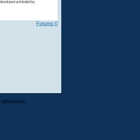
developed and tested by:
Forums ©
 vyhrazena.