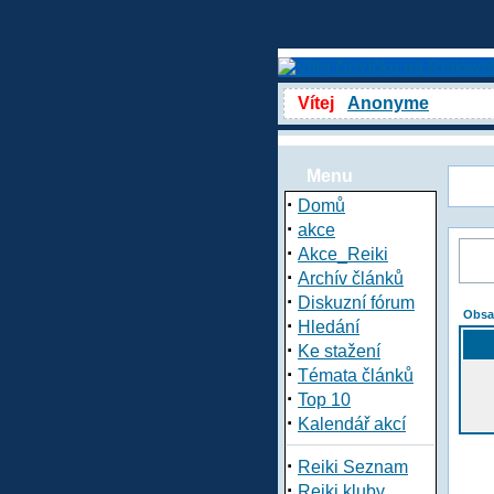
Vítej
Anonyme
Menu
·
Domů
·
akce
·
Akce_Reiki
·
Archív článků
·
Diskuzní fórum
Obsa
·
Hledání
·
Ke stažení
·
Témata článků
·
Top 10
·
Kalendář akcí
·
Reiki Seznam
·
Reiki kluby