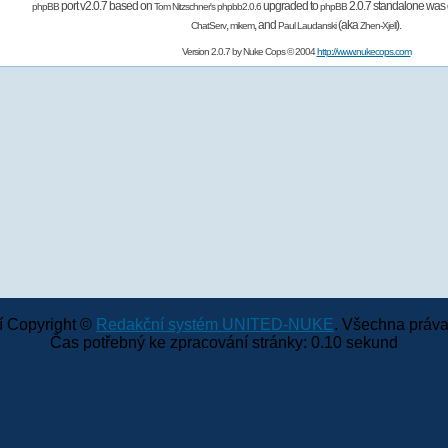
port v2.0.7 based on
upgraded to
2.0.7 standalone was 
phpBB
Tom Nitzschner's
phpbb2.0.6
phpBB
,
,
and
(aka
).
ChatServ
mikem
Paul Laudanski
Zhen-Xjell
Version 2.0.7 by
Nuke Cops
© 2004
http://www.nukecops.com
 Copyright ©
Redakční systém UNITED-NUKE
. Všechna práva
Čas potřebný ke zpracování stránky: 0.10 sekund