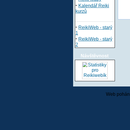
·
Kalendář Reiki
kurzů
·
ReikiWeb - starý
1
·
ReikiWeb - starý
2
Návštěvnost
Web pohání