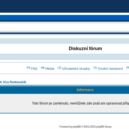
Diskuzní fórum
FAQ
Hledat
Uživatelské skupiny
Osobní nastavení
h fóra Reikiwebík
Informace
Toto fórum je zamknuto, nemůžete zde psát ani upravovat přís
Powered by
phpBB
© 2001-2003 phpBB Group