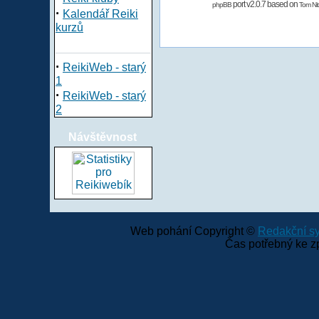
port v2.0.7 based on
phpBB
Tom Nit
·
Kalendář Reiki
kurzů
·
ReikiWeb - starý
1
·
ReikiWeb - starý
2
Návštěvnost
Web pohání Copyright ©
Redakční 
Čas potřebný ke z