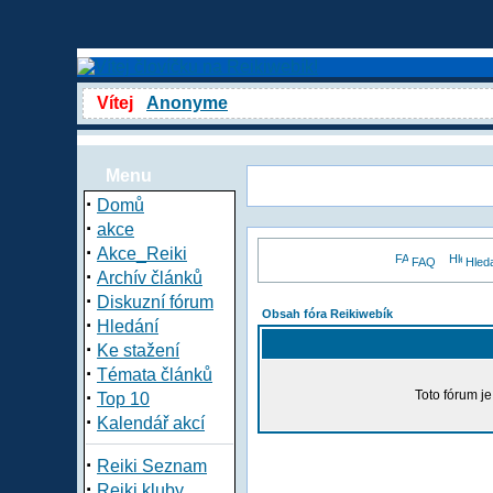
Vítej
Anonyme
Menu
·
Domů
·
akce
·
Akce_Reiki
FAQ
Hled
·
Archív článků
·
Diskuzní fórum
Obsah fóra Reikiwebík
·
Hledání
·
Ke stažení
·
Témata článků
·
Toto fórum j
Top 10
·
Kalendář akcí
·
Reiki Seznam
·
Reiki kluby