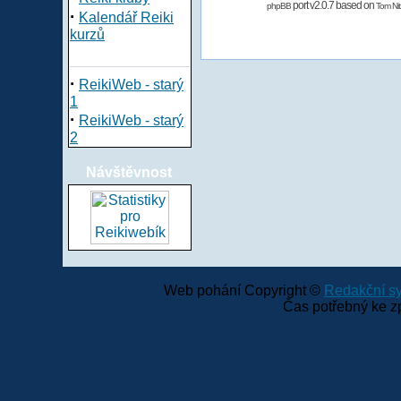
port v2.0.7 based on
phpBB
Tom Nit
·
Kalendář Reiki
kurzů
·
ReikiWeb - starý
1
·
ReikiWeb - starý
2
Návštěvnost
Web pohání Copyright ©
Redakční 
Čas potřebný ke z