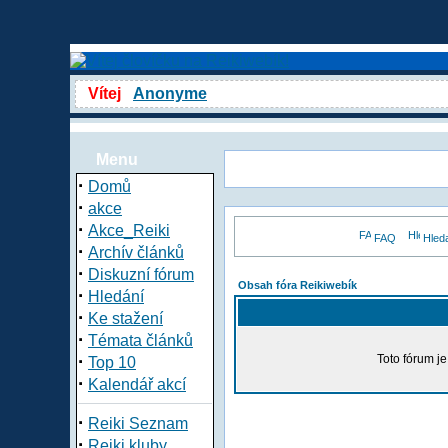
Vítej
Anonyme
Menu
·
Domů
·
akce
·
Akce_Reiki
FAQ
Hled
·
Archív článků
·
Diskuzní fórum
Obsah fóra Reikiwebík
·
Hledání
·
Ke stažení
·
Témata článků
·
Toto fórum j
Top 10
·
Kalendář akcí
·
Reiki Seznam
·
Reiki kluby