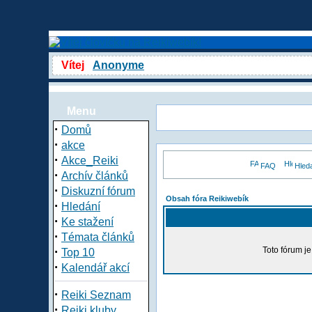
Vítej
Anonyme
Menu
·
Domů
·
akce
·
Akce_Reiki
FAQ
Hled
·
Archív článků
·
Diskuzní fórum
Obsah fóra Reikiwebík
·
Hledání
·
Ke stažení
·
Témata článků
·
Toto fórum j
Top 10
·
Kalendář akcí
·
Reiki Seznam
·
Reiki kluby