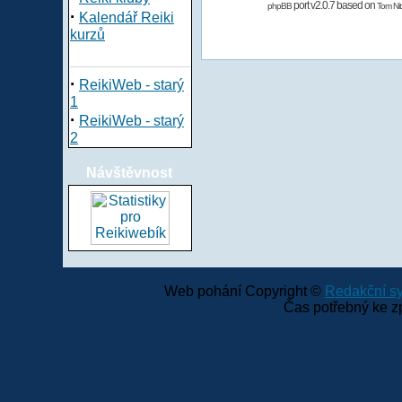
port v2.0.7 based on
phpBB
Tom Nit
·
Kalendář Reiki
kurzů
·
ReikiWeb - starý
1
·
ReikiWeb - starý
2
Návštěvnost
Web pohání Copyright ©
Redakční 
Čas potřebný ke z