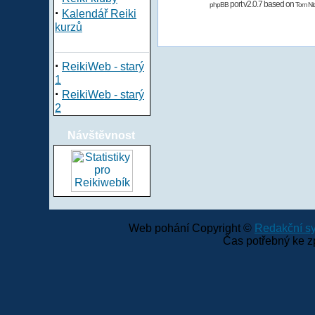
port v2.0.7 based on
phpBB
Tom Nit
·
Kalendář Reiki
kurzů
·
ReikiWeb - starý
1
·
ReikiWeb - starý
2
Návštěvnost
Web pohání Copyright ©
Redakční 
Čas potřebný ke z