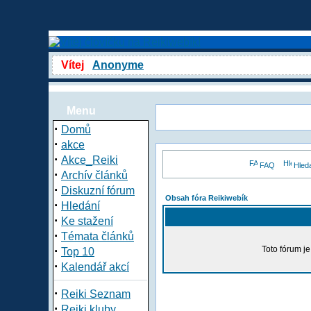
Vítej
Anonyme
Menu
·
Domů
·
akce
·
Akce_Reiki
FAQ
Hled
·
Archív článků
·
Diskuzní fórum
Obsah fóra Reikiwebík
·
Hledání
·
Ke stažení
·
Témata článků
·
Toto fórum j
Top 10
·
Kalendář akcí
·
Reiki Seznam
·
Reiki kluby