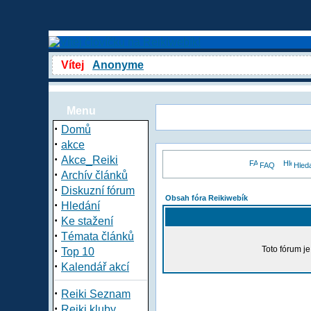
Vítej
Anonyme
Menu
·
Domů
·
akce
·
Akce_Reiki
FAQ
Hled
·
Archív článků
·
Diskuzní fórum
Obsah fóra Reikiwebík
·
Hledání
·
Ke stažení
·
Témata článků
·
Toto fórum j
Top 10
·
Kalendář akcí
·
Reiki Seznam
·
Reiki kluby