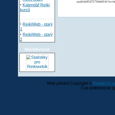
port v2.0.7 based on
phpBB
Tom Nit
·
Kalendář Reiki
kurzů
·
ReikiWeb - starý
1
·
ReikiWeb - starý
2
Návštěvnost
Web pohání Copyright ©
Redakční 
Čas potřebný ke z