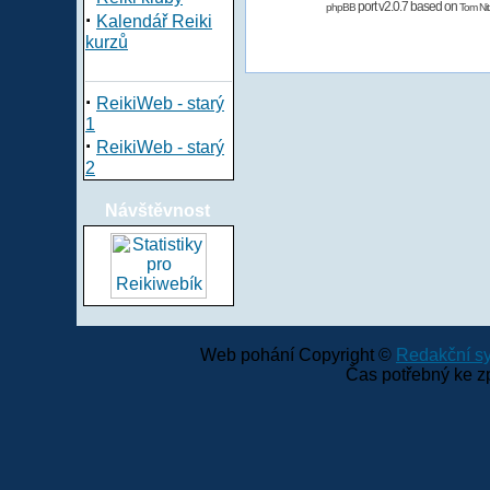
port v2.0.7 based on
phpBB
Tom Nit
·
Kalendář Reiki
kurzů
·
ReikiWeb - starý
1
·
ReikiWeb - starý
2
Návštěvnost
Web pohání Copyright ©
Redakční 
Čas potřebný ke z