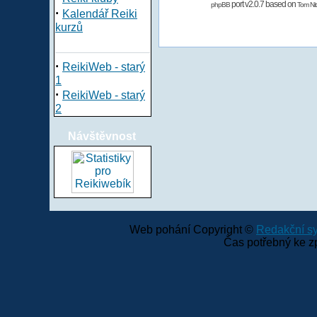
port v2.0.7 based on
phpBB
Tom Nit
·
Kalendář Reiki
kurzů
·
ReikiWeb - starý
1
·
ReikiWeb - starý
2
Návštěvnost
Web pohání Copyright ©
Redakční 
Čas potřebný ke z