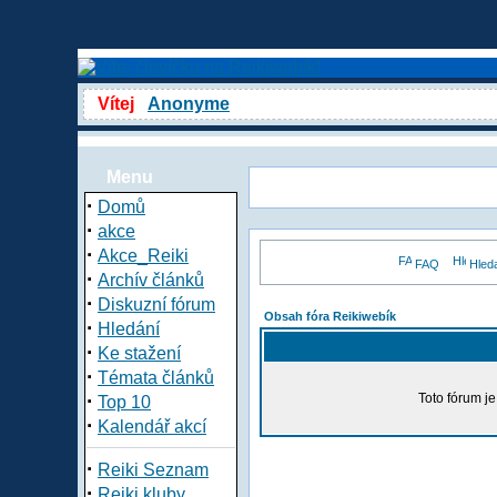
Vítej
Anonyme
Menu
·
Domů
·
akce
·
Akce_Reiki
FAQ
Hled
·
Archív článků
·
Diskuzní fórum
Obsah fóra Reikiwebík
·
Hledání
·
Ke stažení
·
Témata článků
·
Toto fórum j
Top 10
·
Kalendář akcí
·
Reiki Seznam
·
Reiki kluby