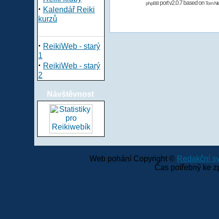
port v2.0.7 based on
phpBB
Tom Nit
·
Kalendář Reiki
kurzů
·
ReikiWeb - starý
1
·
ReikiWeb - starý
2
Návštěvnost
Web pohání Copyright ©
Redakční 
Čas potřebný ke z