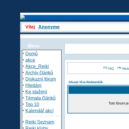
Vítej
Anonyme
Menu
·
Domů
·
akce
·
Akce_Reiki
FAQ
Hled
·
Archív článků
·
Diskuzní fórum
Obsah fóra Reikiwebík
·
Hledání
·
Ke stažení
·
Témata článků
·
Toto fórum j
Top 10
·
Kalendář akcí
·
Reiki Seznam
·
Reiki kluby