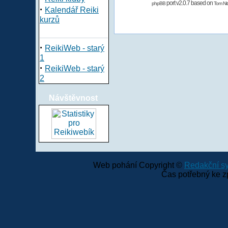
port v2.0.7 based on
phpBB
Tom Nit
·
Kalendář Reiki
kurzů
·
ReikiWeb - starý
1
·
ReikiWeb - starý
2
Návštěvnost
Web pohání Copyright ©
Redakční 
Čas potřebný ke z