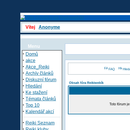
Vítej
Anonyme
Menu
·
Domů
·
akce
·
Akce_Reiki
FAQ
Hled
·
Archív článků
·
Diskuzní fórum
Obsah fóra Reikiwebík
·
Hledání
·
Ke stažení
·
Témata článků
·
Toto fórum j
Top 10
·
Kalendář akcí
·
Reiki Seznam
·
Reiki kluby