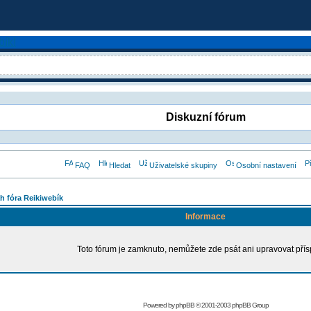
Diskuzní fórum
FAQ
Hledat
Uživatelské skupiny
Osobní nastavení
h fóra Reikiwebík
Informace
Toto fórum je zamknuto, nemůžete zde psát ani upravovat přís
Powered by
phpBB
© 2001-2003 phpBB Group