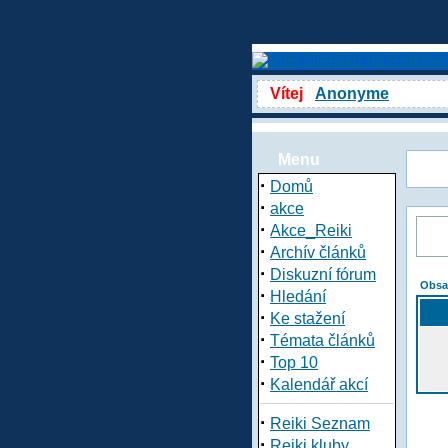
Vítej
Anonyme
Menu
·
Domů
·
akce
·
Akce_Reiki
·
Archív článků
·
Diskuzní fórum
Obsa
·
Hledání
·
Ke stažení
·
Témata článků
·
Top 10
·
Kalendář akcí
·
Reiki Seznam
·
Reiki kluby