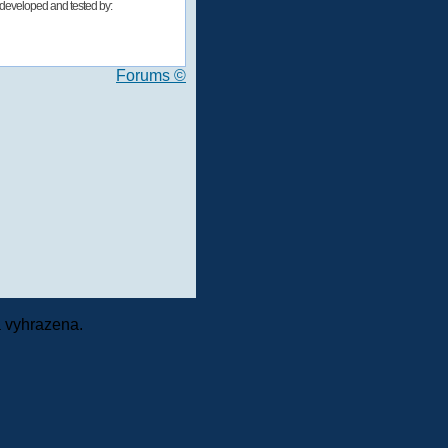
developed and tested by:
Forums ©
 vyhrazena.