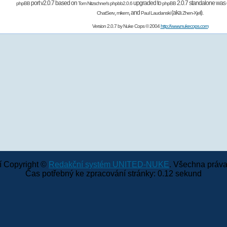
port v2.0.7 based on
upgraded to
2.0.7 standalone was 
phpBB
Tom Nitzschner's
phpbb2.0.6
phpBB
,
,
and
(aka
).
ChatServ
mikem
Paul Laudanski
Zhen-Xjell
Version 2.0.7 by
Nuke Cops
© 2004
http://www.nukecops.com
 Copyright ©
Redakční systém UNITED-NUKE
. Všechna práva
Čas potřebný ke zpracování stránky: 0.12 sekund