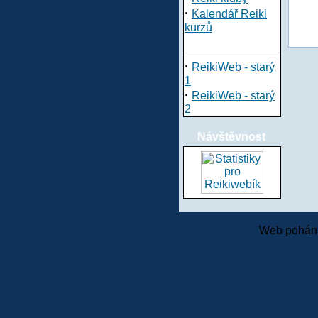
·
Kalendář Reiki
kurzů
·
ReikiWeb - starý
1
·
ReikiWeb - starý
2
Návštěvnost
Web pohání