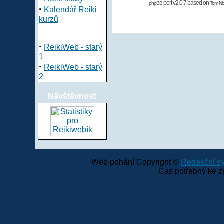
port v2.0.7 based on
phpBB
Tom Nit
·
Kalendář Reiki
kurzů
·
ReikiWeb - starý
1
·
ReikiWeb - starý
2
Návštěvnost
Web pohání Copyright ©
Redakční 
Čas potřebný ke z