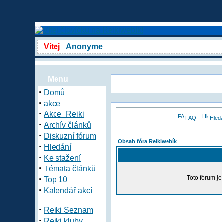
Vítej
Anonyme
Menu
·
Domů
·
akce
·
Akce_Reiki
FAQ
Hled
·
Archív článků
·
Diskuzní fórum
Obsah fóra Reikiwebík
·
Hledání
·
Ke stažení
·
Témata článků
·
Toto fórum j
Top 10
·
Kalendář akcí
·
Reiki Seznam
·
Reiki kluby