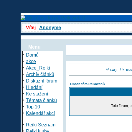
Vítej
Anonyme
Menu
·
Domů
·
akce
·
Akce_Reiki
FAQ
Hled
·
Archív článků
·
Diskuzní fórum
Obsah fóra Reikiwebík
·
Hledání
·
Ke stažení
·
Témata článků
·
Toto fórum j
Top 10
·
Kalendář akcí
·
Reiki Seznam
·
Reiki kluby