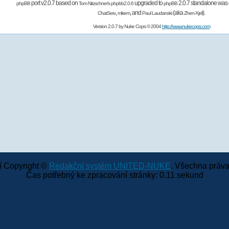
port v2.0.7 based on
upgraded to
2.0.7 standalone was 
phpBB
Tom Nitzschner's
phpbb2.0.6
phpBB
,
,
and
(aka
).
ChatServ
mikem
Paul Laudanski
Zhen-Xjell
Version 2.0.7 by
Nuke Cops
© 2004
http://www.nukecops.com
 Copyright ©
Redakční systém UNITED-NUKE
. Všechna práva
Čas potřebný ke zpracování stránky: 0.11 sekund