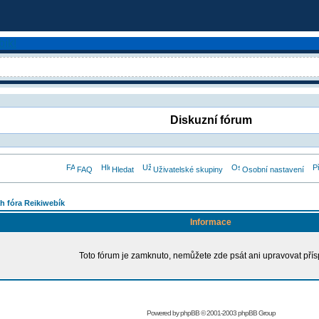
Diskuzní fórum
FAQ
Hledat
Uživatelské skupiny
Osobní nastavení
h fóra Reikiwebík
Informace
Toto fórum je zamknuto, nemůžete zde psát ani upravovat přís
Powered by
phpBB
© 2001-2003 phpBB Group