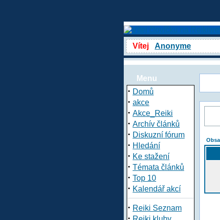
Vítej
Anonyme
Menu
·
Domů
·
akce
·
Akce_Reiki
·
Archív článků
·
Diskuzní fórum
Obsa
·
Hledání
·
Ke stažení
·
Témata článků
·
Top 10
·
Kalendář akcí
·
Reiki Seznam
·
Reiki kluby