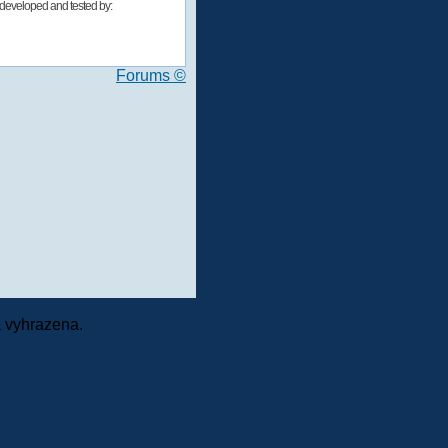
developed and tested by:
Forums ©
 vyhrazena.