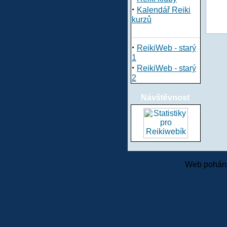
·
Kalendář Reiki
kurzů
·
ReikiWeb - starý
1
·
ReikiWeb - starý
2
Návštěvnost
Web pohání