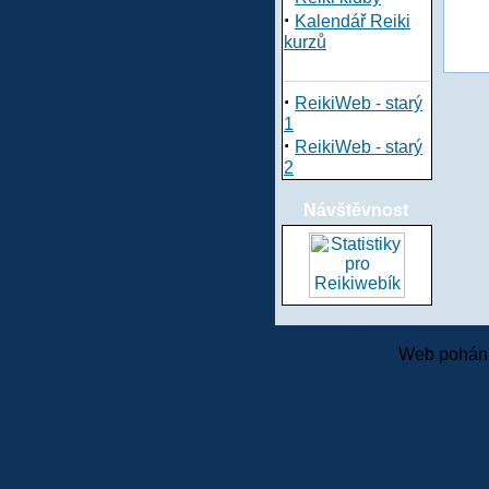
·
Kalendář Reiki
kurzů
·
ReikiWeb - starý
1
·
ReikiWeb - starý
2
Návštěvnost
Web pohání