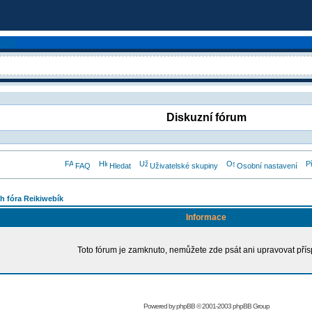
Diskuzní fórum
FAQ
Hledat
Uživatelské skupiny
Osobní nastavení
h fóra Reikiwebík
Informace
Toto fórum je zamknuto, nemůžete zde psát ani upravovat přís
Powered by
phpBB
© 2001-2003 phpBB Group