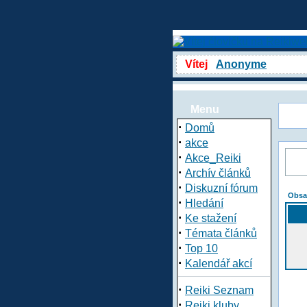
Vítej
Anonyme
Menu
·
Domů
·
akce
·
Akce_Reiki
·
Archív článků
·
Diskuzní fórum
Obsa
·
Hledání
·
Ke stažení
·
Témata článků
·
Top 10
·
Kalendář akcí
·
Reiki Seznam
·
Reiki kluby