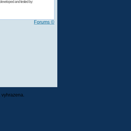
developed and tested by:
Forums ©
 vyhrazena.