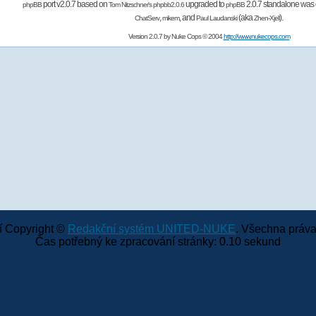
port v2.0.7 based on
upgraded to
2.0.7 standalone was 
phpBB
Tom Nitzschner's
phpbb2.0.6
phpBB
,
,
and
(aka
).
ChatServ
mikem
Paul Laudanski
Zhen-Xjell
Version 2.0.7 by
Nuke Cops
© 2004
http://www.nukecops.com
 Copyright ©
Redakční systém UNITED-NUKE
. Všechna práva
Čas potřebný ke zpracování stránky: 0.10 sekund