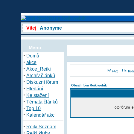
Vítej
Anonyme
Menu
·
Domů
·
akce
·
Akce_Reiki
FAQ
Hled
·
Archív článků
·
Diskuzní fórum
Obsah fóra Reikiwebík
·
Hledání
·
Ke stažení
·
Témata článků
·
Toto fórum j
Top 10
·
Kalendář akcí
·
Reiki Seznam
·
Reiki kluby