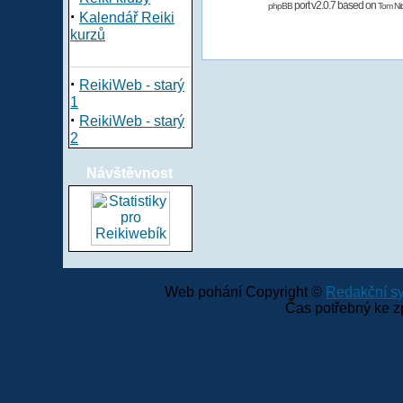
port v2.0.7 based on
phpBB
Tom Nit
·
Kalendář Reiki
kurzů
·
ReikiWeb - starý
1
·
ReikiWeb - starý
2
Návštěvnost
Web pohání Copyright ©
Redakční 
Čas potřebný ke z