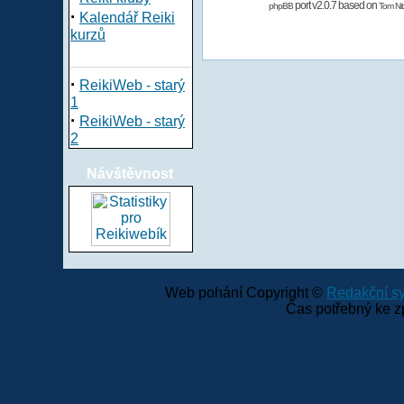
port v2.0.7 based on
phpBB
Tom Nit
·
Kalendář Reiki
kurzů
·
ReikiWeb - starý
1
·
ReikiWeb - starý
2
Návštěvnost
Web pohání Copyright ©
Redakční 
Čas potřebný ke z