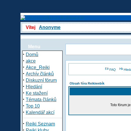
Vítej
Anonyme
Menu
·
Domů
·
akce
·
Akce_Reiki
FAQ
Hled
·
Archív článků
·
Diskuzní fórum
Obsah fóra Reikiwebík
·
Hledání
·
Ke stažení
·
Témata článků
·
Toto fórum j
Top 10
·
Kalendář akcí
·
Reiki Seznam
·
Reiki kluby