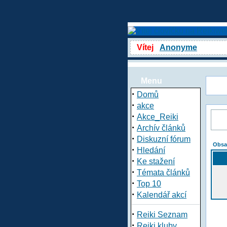
Vítej
Anonyme
Menu
·
Domů
·
akce
·
Akce_Reiki
·
Archív článků
·
Diskuzní fórum
Obsa
·
Hledání
·
Ke stažení
·
Témata článků
·
Top 10
·
Kalendář akcí
·
Reiki Seznam
·
Reiki kluby