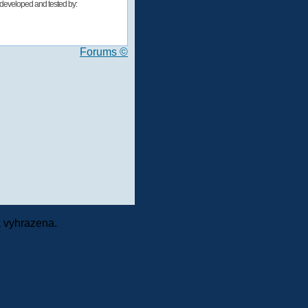
developed and tested by:
Forums ©
 vyhrazena.