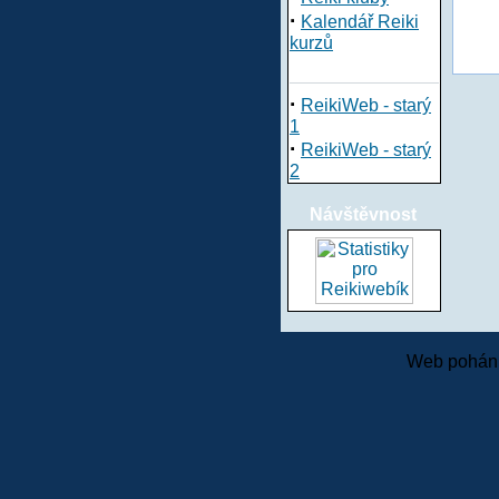
·
Kalendář Reiki
kurzů
·
ReikiWeb - starý
1
·
ReikiWeb - starý
2
Návštěvnost
Web pohání