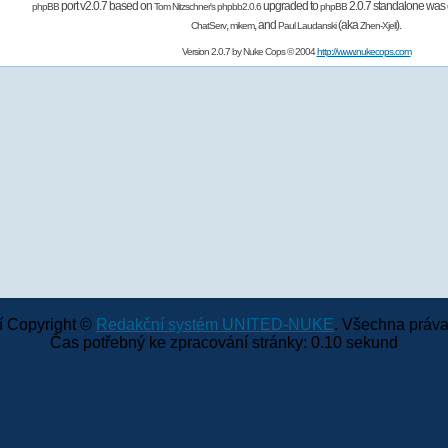
port v2.0.7 based on
upgraded to
2.0.7 standalone was 
phpBB
Tom Nitzschner's
phpbb2.0.6
phpBB
,
,
and
(aka
).
ChatServ
mikem
Paul Laudanski
Zhen-Xjell
Version 2.0.7 by
Nuke Cops
© 2004
http://www.nukecops.com
 Copyright ©
Redakční systém UNITED-NUKE
. Všechna práva
Čas potřebný ke zpracování stránky: 0.10 sekund