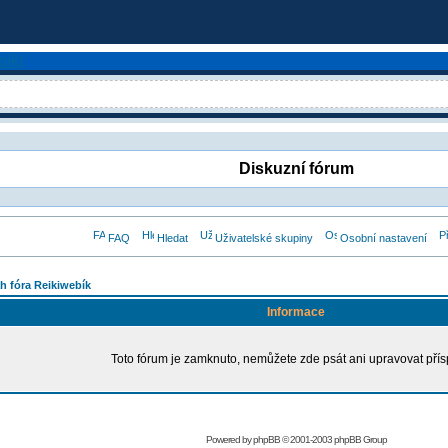
Diskuzní fórum
FAQ
Hledat
Uživatelské skupiny
Osobní nastavení
h fóra Reikiwebík
Informace
Toto fórum je zamknuto, nemůžete zde psát ani upravovat přís
Powered by
phpBB
© 2001-2003 phpBB Group