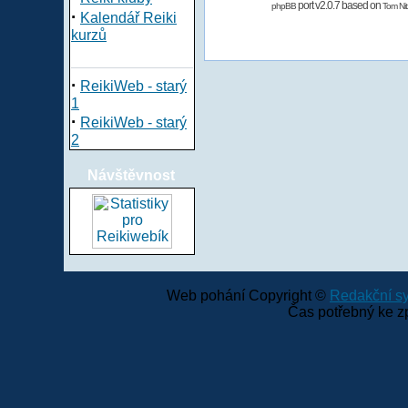
port v2.0.7 based on
phpBB
Tom Nit
·
Kalendář Reiki
kurzů
·
ReikiWeb - starý
1
·
ReikiWeb - starý
2
Návštěvnost
Web pohání Copyright ©
Redakční 
Čas potřebný ke z