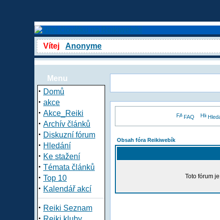
Vítej
Anonyme
Menu
·
Domů
·
akce
·
Akce_Reiki
FAQ
Hled
·
Archív článků
·
Diskuzní fórum
Obsah fóra Reikiwebík
·
Hledání
·
Ke stažení
·
Témata článků
·
Toto fórum j
Top 10
·
Kalendář akcí
·
Reiki Seznam
·
Reiki kluby