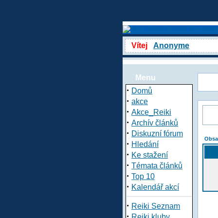
Vítej
Anonyme
Menu
·
Domů
·
akce
·
Akce_Reiki
·
Archív článků
·
Diskuzní fórum
Obsa
·
Hledání
·
Ke stažení
·
Témata článků
·
Top 10
·
Kalendář akcí
·
Reiki Seznam
·
Reiki kluby