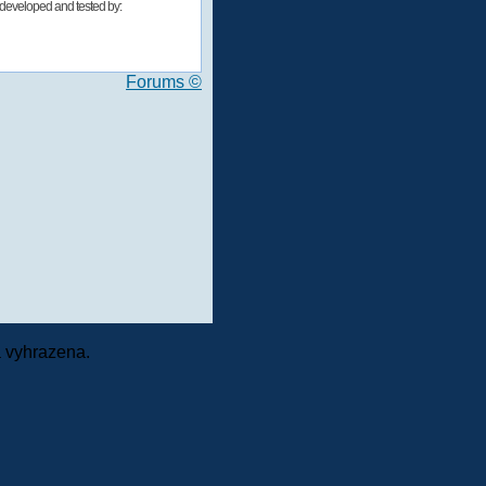
developed and tested by:
Forums ©
 vyhrazena.