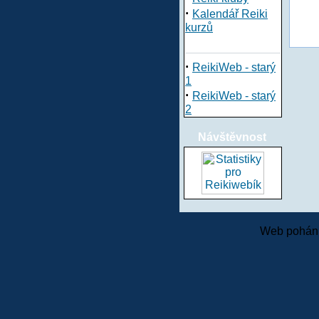
·
Kalendář Reiki
kurzů
·
ReikiWeb - starý
1
·
ReikiWeb - starý
2
Návštěvnost
Web pohání