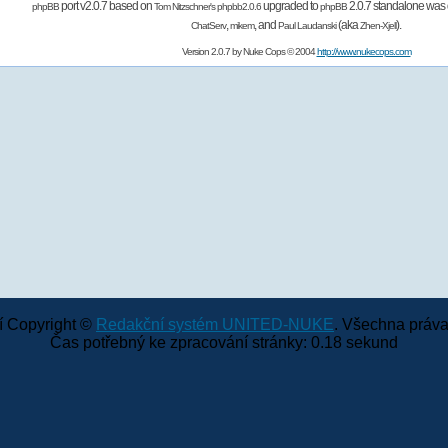
port v2.0.7 based on
upgraded to
2.0.7 standalone was 
phpBB
Tom Nitzschner's
phpbb2.0.6
phpBB
,
,
and
(aka
).
ChatServ
mikem
Paul Laudanski
Zhen-Xjell
Version 2.0.7 by
Nuke Cops
© 2004
http://www.nukecops.com
 Copyright ©
Redakční systém UNITED-NUKE
. Všechna práva
Čas potřebný ke zpracování stránky: 0.18 sekund