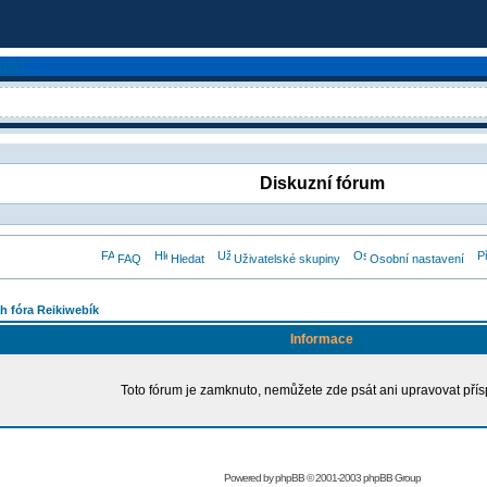
Diskuzní fórum
FAQ
Hledat
Uživatelské skupiny
Osobní nastavení
h fóra Reikiwebík
Informace
Toto fórum je zamknuto, nemůžete zde psát ani upravovat přís
Powered by
phpBB
© 2001-2003 phpBB Group