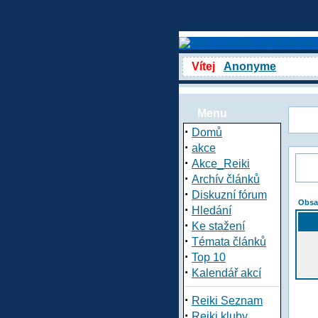
Vítej
Anonyme
Menu
·
Domů
·
akce
·
Akce_Reiki
·
Archív článků
·
Diskuzní fórum
Obsa
·
Hledání
·
Ke stažení
·
Témata článků
·
Top 10
·
Kalendář akcí
·
Reiki Seznam
·
Reiki kluby