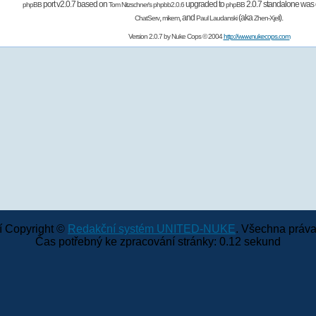
port v2.0.7 based on
upgraded to
2.0.7 standalone was 
phpBB
Tom Nitzschner's
phpbb2.0.6
phpBB
,
,
and
(aka
).
ChatServ
mikem
Paul Laudanski
Zhen-Xjell
Version 2.0.7 by
Nuke Cops
© 2004
http://www.nukecops.com
 Copyright ©
Redakční systém UNITED-NUKE
. Všechna práva
Čas potřebný ke zpracování stránky: 0.12 sekund