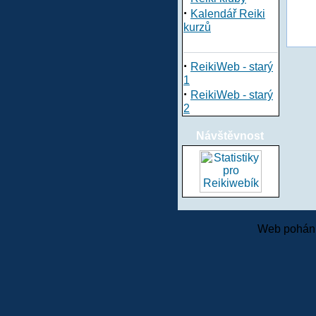
·
Kalendář Reiki
kurzů
·
ReikiWeb - starý
1
·
ReikiWeb - starý
2
Návštěvnost
Web pohání