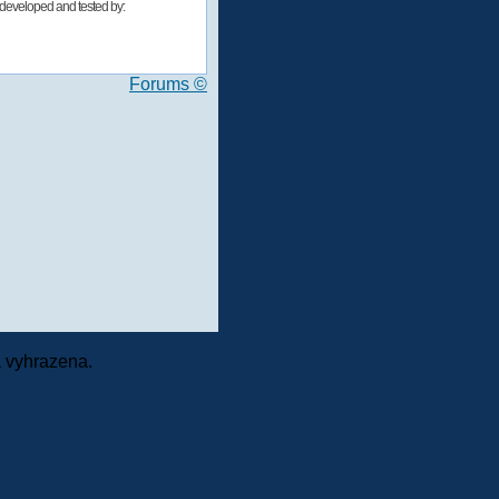
developed and tested by:
Forums ©
 vyhrazena.