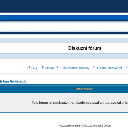
Diskuzní fórum
FAQ
Hledat
Uživatelské skupiny
Osobní nastavení
h fóra Reikiwebík
Informace
Toto fórum je zamknuto, nemůžete zde psát ani upravovat přís
Powered by
phpBB
© 2001-2003 phpBB Group