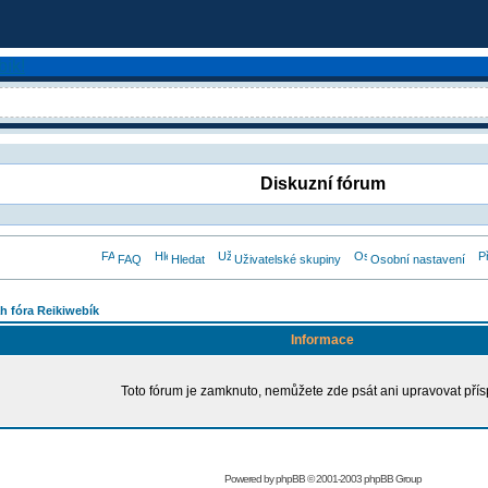
Diskuzní fórum
FAQ
Hledat
Uživatelské skupiny
Osobní nastavení
h fóra Reikiwebík
Informace
Toto fórum je zamknuto, nemůžete zde psát ani upravovat přís
Powered by
phpBB
© 2001-2003 phpBB Group