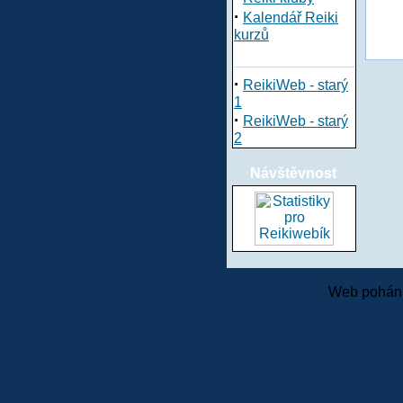
·
Kalendář Reiki
kurzů
·
ReikiWeb - starý
1
·
ReikiWeb - starý
2
Návštěvnost
Web pohání