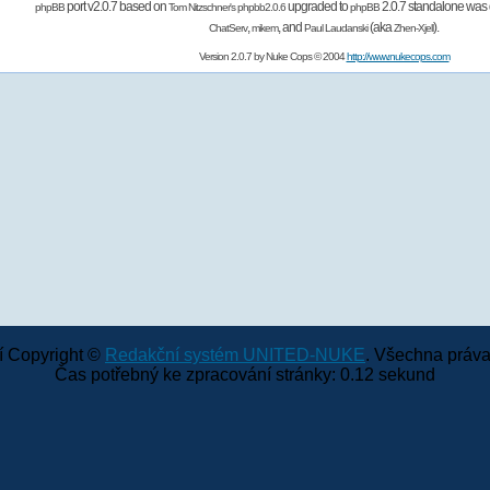
port v2.0.7 based on
upgraded to
2.0.7 standalone was 
phpBB
Tom Nitzschner's
phpbb2.0.6
phpBB
,
,
and
(aka
).
ChatServ
mikem
Paul Laudanski
Zhen-Xjell
Version 2.0.7 by
Nuke Cops
© 2004
http://www.nukecops.com
 Copyright ©
Redakční systém UNITED-NUKE
. Všechna práva
Čas potřebný ke zpracování stránky: 0.12 sekund