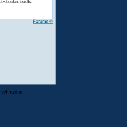
developed and tested by:
Forums ©
 vyhrazena.