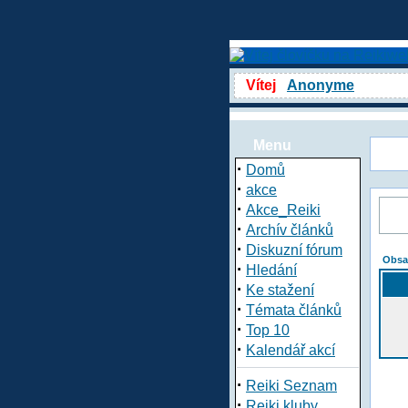
Vítej
Anonyme
Menu
·
Domů
·
akce
·
Akce_Reiki
·
Archív článků
·
Diskuzní fórum
Obsa
·
Hledání
·
Ke stažení
·
Témata článků
·
Top 10
·
Kalendář akcí
·
Reiki Seznam
·
Reiki kluby