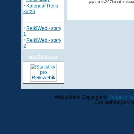
port v2.0.7 based on
phpBB
Tom Nit
·
Kalendář Reiki
kurzů
·
ReikiWeb - starý
1
·
ReikiWeb - starý
2
Návštěvnost
Web pohání Copyright ©
Redakční 
Čas potřebný ke z