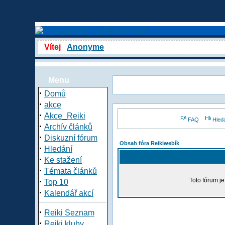
Vítej
Anonyme
Menu
·
Domů
·
akce
·
Akce_Reiki
FAQ
Hled
·
Archív článků
·
Diskuzní fórum
Obsah fóra Reikiwebík
·
Hledání
·
Ke stažení
·
Témata článků
·
Toto fórum j
Top 10
·
Kalendář akcí
·
Reiki Seznam
·
Reiki kluby