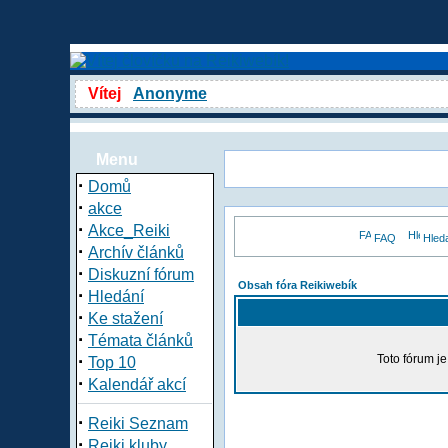
Vítej
Anonyme
Menu
·
Domů
·
akce
·
Akce_Reiki
FAQ
Hled
·
Archív článků
·
Diskuzní fórum
Obsah fóra Reikiwebík
·
Hledání
·
Ke stažení
·
Témata článků
·
Toto fórum j
Top 10
·
Kalendář akcí
·
Reiki Seznam
·
Reiki kluby