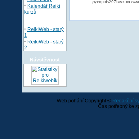
port v2.0.7 based on
phpBB
Tom Nit
·
Kalendář Reiki
kurzů
·
ReikiWeb - starý
1
·
ReikiWeb - starý
2
Návštěvnost
Web pohání Copyright ©
Redakční 
Čas potřebný ke z