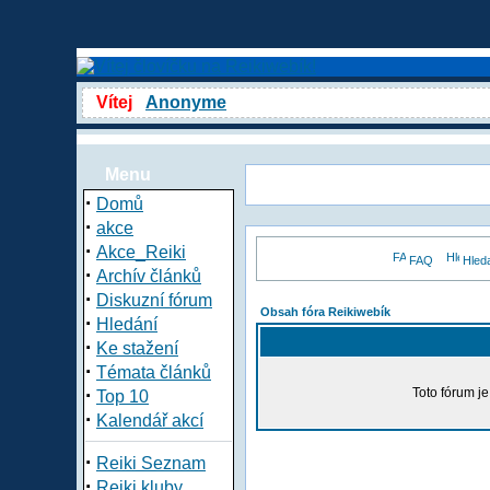
Vítej
Anonyme
Menu
·
Domů
·
akce
·
Akce_Reiki
FAQ
Hled
·
Archív článků
·
Diskuzní fórum
Obsah fóra Reikiwebík
·
Hledání
·
Ke stažení
·
Témata článků
·
Toto fórum j
Top 10
·
Kalendář akcí
·
Reiki Seznam
·
Reiki kluby