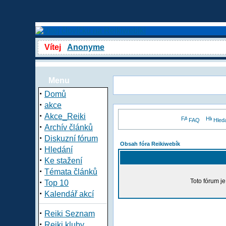
Vítej
Anonyme
Menu
·
Domů
·
akce
·
Akce_Reiki
FAQ
Hled
·
Archív článků
·
Diskuzní fórum
Obsah fóra Reikiwebík
·
Hledání
·
Ke stažení
·
Témata článků
·
Toto fórum j
Top 10
·
Kalendář akcí
·
Reiki Seznam
·
Reiki kluby