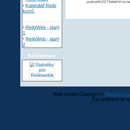
port v2.0.7 based on
phpBB
Tom Nit
·
Kalendář Reiki
kurzů
·
ReikiWeb - starý
1
·
ReikiWeb - starý
2
Návštěvnost
Web pohání Copyright ©
Redakční 
Čas potřebný ke z