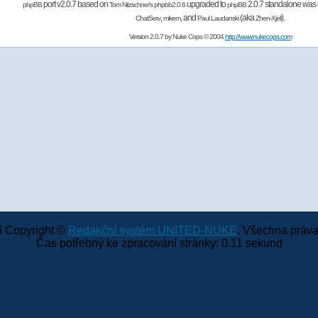
port v2.0.7 based on
upgraded to
2.0.7 standalone was 
phpBB
Tom Nitzschner's
phpbb2.0.6
phpBB
,
,
and
(aka
).
ChatServ
mikem
Paul Laudanski
Zhen-Xjell
Version 2.0.7 by
Nuke Cops
© 2004
http://www.nukecops.com
 Copyright ©
Redakční systém UNITED-NUKE
. Všechna práva
Čas potřebný ke zpracování stránky: 0.11 sekund