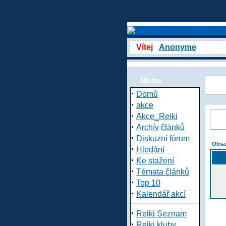
Vítej
Anonyme
Menu
·
Domů
·
akce
·
Akce_Reiki
·
Archív článků
·
Diskuzní fórum
Obsa
·
Hledání
·
Ke stažení
·
Témata článků
·
Top 10
·
Kalendář akcí
·
Reiki Seznam
·
Reiki kluby