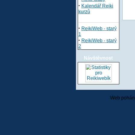
·
Kalendář Reiki
kurzů
·
ReikiWeb - starý
1
·
ReikiWeb - starý
2
Návštěvnost
Web pohání