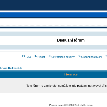
Diskuzní fórum
FAQ
Hledat
Uživatelské skupiny
Osobní nastavení
h fóra Reikiwebík
Informace
Toto fórum je zamknuto, nemůžete zde psát ani upravovat přís
Powered by
phpBB
© 2001-2003 phpBB Group