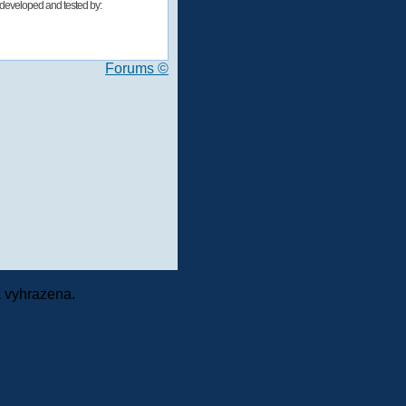
developed and tested by:
Forums ©
 vyhrazena.