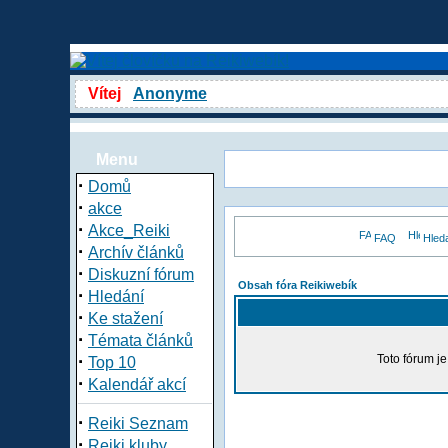
Vítej
Anonyme
Menu
·
Domů
·
akce
·
Akce_Reiki
FAQ
Hled
·
Archív článků
·
Diskuzní fórum
Obsah fóra Reikiwebík
·
Hledání
·
Ke stažení
·
Témata článků
·
Toto fórum j
Top 10
·
Kalendář akcí
·
Reiki Seznam
·
Reiki kluby