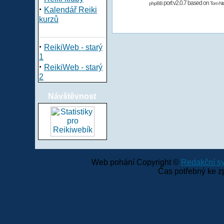
port v2.0.7 based on
phpBB
Tom Nit
·
Kalendář Reiki
kurzů
·
ReikiWeb - starý
1
·
ReikiWeb - starý
2
Návštěvnost
Web pohání Copyright ©
Redakční 
Čas potřebný ke z