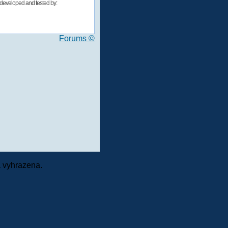
developed and tested by:
Forums ©
 vyhrazena.