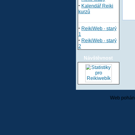
·
Kalendář Reiki
kurzů
·
ReikiWeb - starý
1
·
ReikiWeb - starý
2
Návštěvnost
Web pohání