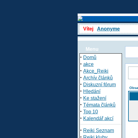
Vítej
Anonyme
Menu
·
Domů
·
akce
·
Akce_Reiki
·
Archív článků
·
Diskuzní fórum
Obsa
·
Hledání
·
Ke stažení
·
Témata článků
·
Top 10
·
Kalendář akcí
·
Reiki Seznam
·
Reiki kluby