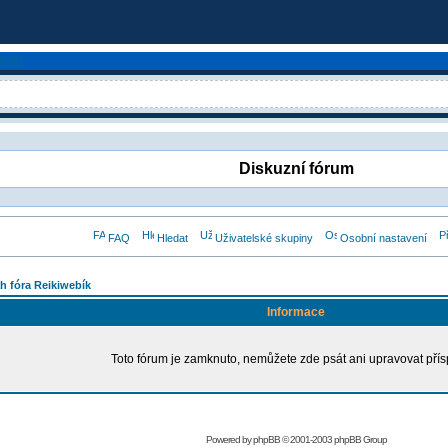
Diskuzní fórum
FAQ
Hledat
Uživatelské skupiny
Osobní nastavení
h fóra Reikiwebík
Informace
Toto fórum je zamknuto, nemůžete zde psát ani upravovat přís
Powered by
phpBB
© 2001-2003 phpBB Group