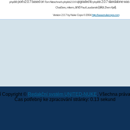
port v2.0.7 based on
upgraded to
2.0.7 standalone was 
phpBB
Tom Nitzschner's
phpbb2.0.6
phpBB
,
,
and
(aka
).
ChatServ
mikem
Paul Laudanski
Zhen-Xjell
Version 2.0.7 by
Nuke Cops
© 2004
http://www.nukecops.com
 Copyright ©
Redakční systém UNITED-NUKE
. Všechna práva
Čas potřebný ke zpracování stránky: 0.13 sekund