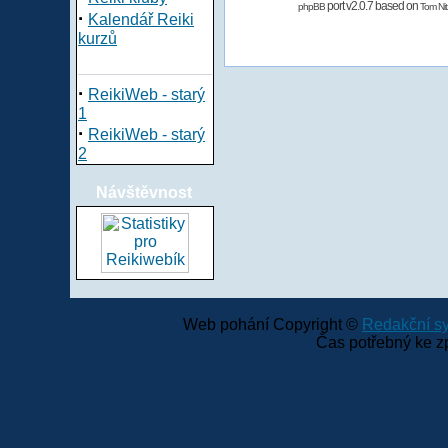
port v2.0.7 based on
phpBB
Tom Nit
·
Kalendář Reiki
kurzů
·
ReikiWeb - starý
1
·
ReikiWeb - starý
2
Návštěvnost
Web pohání Copyright ©
Redakční 
Čas potřebný ke z