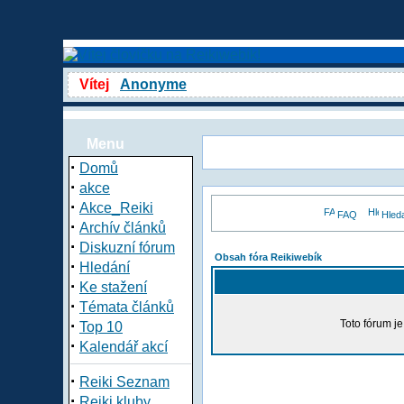
Vítej
Anonyme
Menu
·
Domů
·
akce
·
Akce_Reiki
FAQ
Hled
·
Archív článků
·
Diskuzní fórum
Obsah fóra Reikiwebík
·
Hledání
·
Ke stažení
·
Témata článků
·
Toto fórum j
Top 10
·
Kalendář akcí
·
Reiki Seznam
·
Reiki kluby