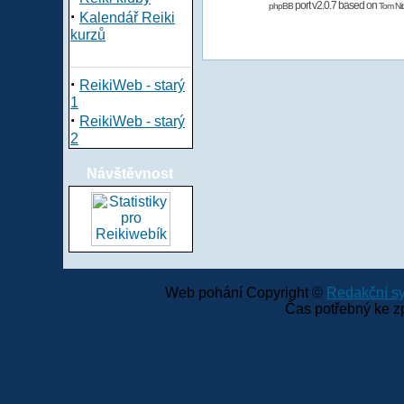
port v2.0.7 based on
phpBB
Tom Nit
·
Kalendář Reiki
kurzů
·
ReikiWeb - starý
1
·
ReikiWeb - starý
2
Návštěvnost
Web pohání Copyright ©
Redakční 
Čas potřebný ke z