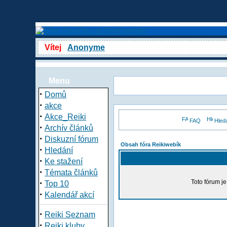
Vítej
Anonyme
Menu
·
Domů
·
akce
·
Akce_Reiki
FAQ
Hled
·
Archív článků
·
Diskuzní fórum
Obsah fóra Reikiwebík
·
Hledání
·
Ke stažení
·
Témata článků
·
Toto fórum j
Top 10
·
Kalendář akcí
·
Reiki Seznam
·
Reiki kluby