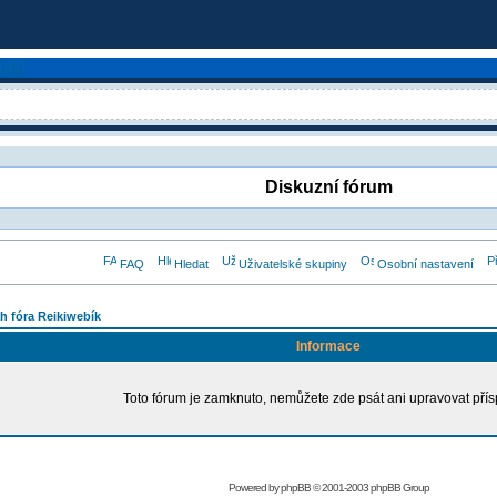
Diskuzní fórum
FAQ
Hledat
Uživatelské skupiny
Osobní nastavení
h fóra Reikiwebík
Informace
Toto fórum je zamknuto, nemůžete zde psát ani upravovat přís
Powered by
phpBB
© 2001-2003 phpBB Group