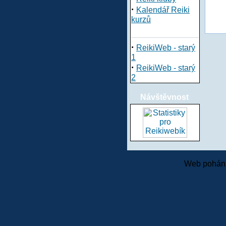
·
Kalendář Reiki
kurzů
·
ReikiWeb - starý
1
·
ReikiWeb - starý
2
Návštěvnost
Web pohání