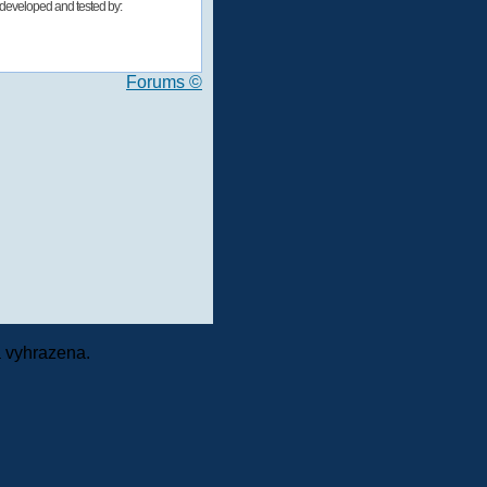
developed and tested by:
Forums ©
 vyhrazena.