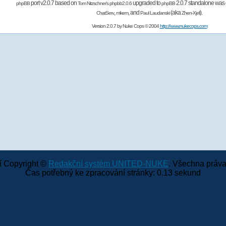
port v2.0.7 based on
upgraded to
2.0.7 standalone was 
phpBB
Tom Nitzschner's
phpbb2.0.6
phpBB
,
,
and
(aka
).
ChatServ
mikem
Paul Laudanski
Zhen-Xjell
Version 2.0.7 by
Nuke Cops
© 2004
http://www.nukecops.com
 Copyright ©
Redakční systém UNITED-NUKE
. Všechna práva
Čas potřebný ke zpracování stránky: 0.13 sekund