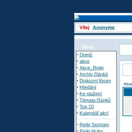
Vítej
Anonyme
Menu
·
Domů
·
akce
·
Akce_Reiki
·
Archív článků
·
Diskuzní fórum
Obsa
·
Hledání
·
Ke stažení
·
Témata článků
·
Top 10
·
Kalendář akcí
·
Reiki Seznam
·
Reiki kluby