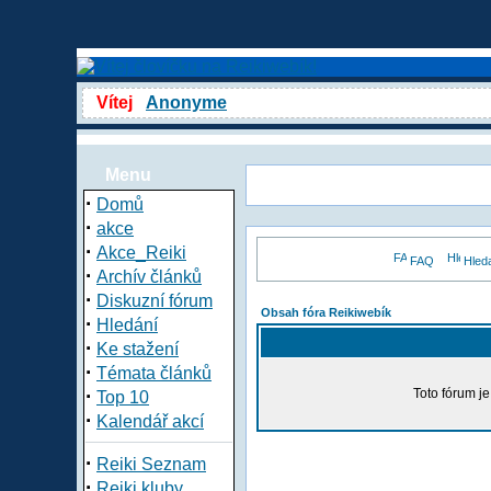
Vítej
Anonyme
Menu
·
Domů
·
akce
·
Akce_Reiki
FAQ
Hled
·
Archív článků
·
Diskuzní fórum
Obsah fóra Reikiwebík
·
Hledání
·
Ke stažení
·
Témata článků
·
Toto fórum j
Top 10
·
Kalendář akcí
·
Reiki Seznam
·
Reiki kluby