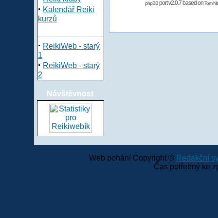
port v2.0.7 based on
phpBB
Tom Nit
·
Kalendář Reiki
kurzů
·
ReikiWeb - starý
1
·
ReikiWeb - starý
2
Návštěvnost
Web pohání Copyright ©
Redakční 
Čas potřebný ke z