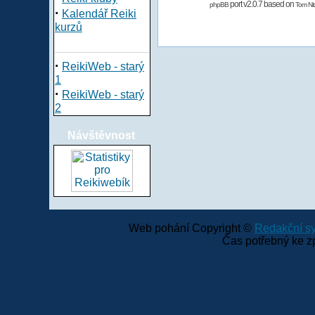
port v2.0.7 based on
phpBB
Tom Nit
·
Kalendář Reiki
kurzů
·
ReikiWeb - starý
1
·
ReikiWeb - starý
2
Návštěvnost
Web pohání Copyright ©
Redakční 
Čas potřebný ke z