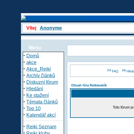
Vítej
Anonyme
Menu
·
Domů
·
akce
·
Akce_Reiki
FAQ
Hled
·
Archív článků
·
Diskuzní fórum
Obsah fóra Reikiwebík
·
Hledání
·
Ke stažení
·
Témata článků
·
Toto fórum j
Top 10
·
Kalendář akcí
·
Reiki Seznam
·
Reiki kluby