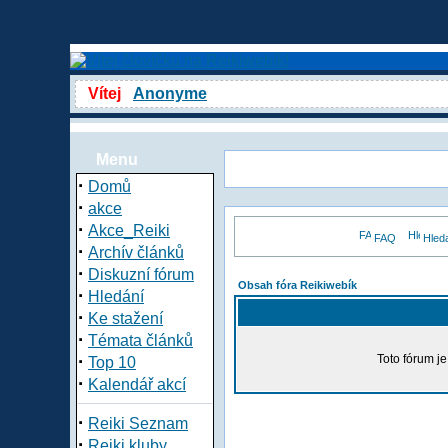
Vítej
Anonyme
Menu
·
Domů
·
akce
·
Akce_Reiki
FAQ
Hled
·
Archív článků
·
Diskuzní fórum
Obsah fóra Reikiwebík
·
Hledání
·
Ke stažení
·
Témata článků
·
Toto fórum j
Top 10
·
Kalendář akcí
·
Reiki Seznam
·
Reiki kluby