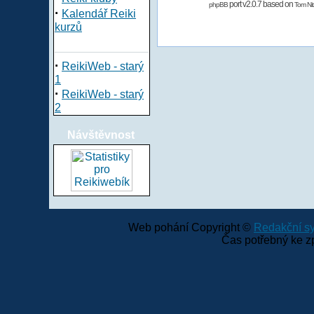
port v2.0.7 based on
phpBB
Tom Nit
·
Kalendář Reiki
kurzů
·
ReikiWeb - starý
1
·
ReikiWeb - starý
2
Návštěvnost
Web pohání Copyright ©
Redakční 
Čas potřebný ke z