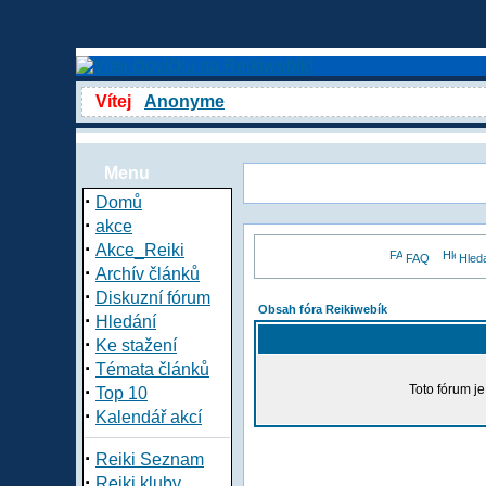
Vítej
Anonyme
Menu
·
Domů
·
akce
·
Akce_Reiki
FAQ
Hled
·
Archív článků
·
Diskuzní fórum
Obsah fóra Reikiwebík
·
Hledání
·
Ke stažení
·
Témata článků
·
Toto fórum j
Top 10
·
Kalendář akcí
·
Reiki Seznam
·
Reiki kluby