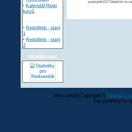
port v2.0.7 based on
phpBB
Tom Nit
·
Kalendář Reiki
kurzů
·
ReikiWeb - starý
1
·
ReikiWeb - starý
2
Návštěvnost
Web pohání Copyright ©
Redakční 
Čas potřebný ke z