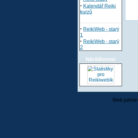
·
Kalendář Reiki
kurzů
·
ReikiWeb - starý
1
·
ReikiWeb - starý
2
Návštěvnost
Web pohání