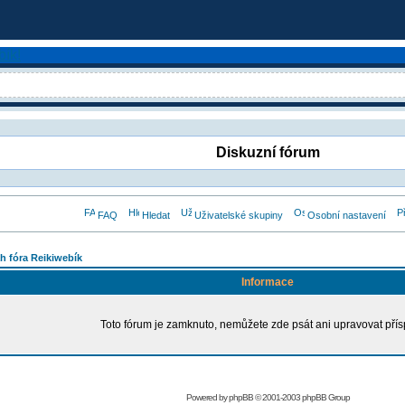
Diskuzní fórum
FAQ
Hledat
Uživatelské skupiny
Osobní nastavení
h fóra Reikiwebík
Informace
Toto fórum je zamknuto, nemůžete zde psát ani upravovat přís
Powered by
phpBB
© 2001-2003 phpBB Group