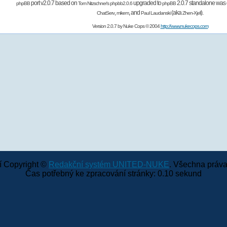
port v2.0.7 based on
upgraded to
2.0.7 standalone was 
phpBB
Tom Nitzschner's
phpbb2.0.6
phpBB
,
,
and
(aka
).
ChatServ
mikem
Paul Laudanski
Zhen-Xjell
Version 2.0.7 by
Nuke Cops
© 2004
http://www.nukecops.com
 Copyright ©
Redakční systém UNITED-NUKE
. Všechna práva
Čas potřebný ke zpracování stránky: 0.10 sekund