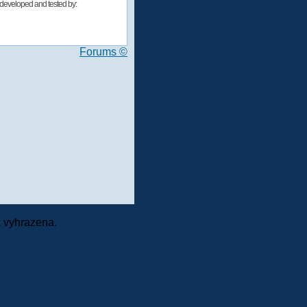
developed and tested by:
Forums ©
 vyhrazena.