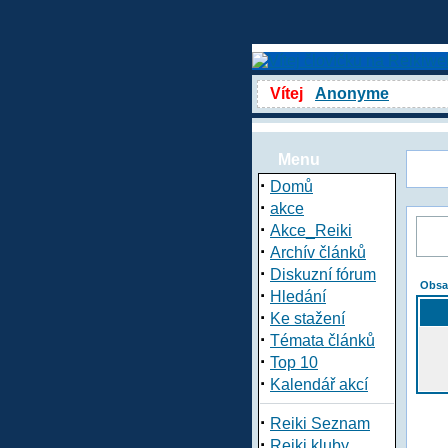
Vítej
Anonyme
Menu
·
Domů
·
akce
·
Akce_Reiki
·
Archív článků
·
Diskuzní fórum
Obsa
·
Hledání
·
Ke stažení
·
Témata článků
·
Top 10
·
Kalendář akcí
·
Reiki Seznam
·
Reiki kluby