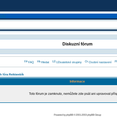
Diskuzní fórum
FAQ
Hledat
Uživatelské skupiny
Osobní nastavení
h fóra Reikiwebík
Informace
Toto fórum je zamknuto, nemůžete zde psát ani upravovat přís
Powered by
phpBB
© 2001-2003 phpBB Group