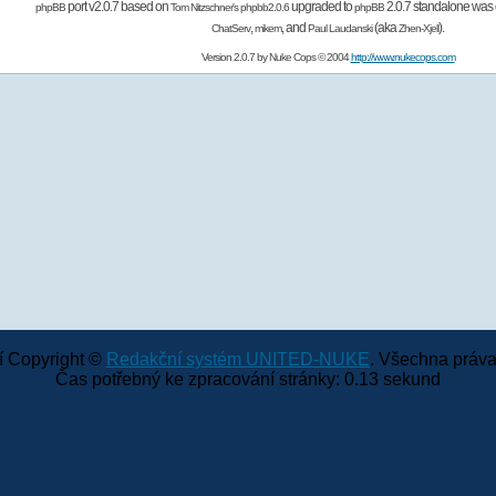
port v2.0.7 based on
upgraded to
2.0.7 standalone was 
phpBB
Tom Nitzschner's
phpbb2.0.6
phpBB
,
,
and
(aka
).
ChatServ
mikem
Paul Laudanski
Zhen-Xjell
Version 2.0.7 by
Nuke Cops
© 2004
http://www.nukecops.com
 Copyright ©
Redakční systém UNITED-NUKE
. Všechna práva
Čas potřebný ke zpracování stránky: 0.13 sekund