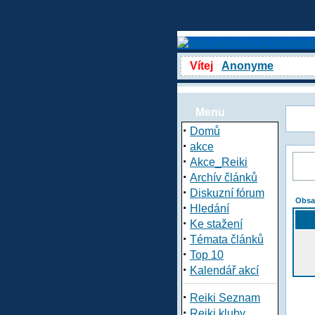
Vítej
Anonyme
Menu
·
Domů
·
akce
·
Akce_Reiki
·
Archív článků
·
Diskuzní fórum
Obsa
·
Hledání
·
Ke stažení
·
Témata článků
·
Top 10
·
Kalendář akcí
·
Reiki Seznam
·
Reiki kluby