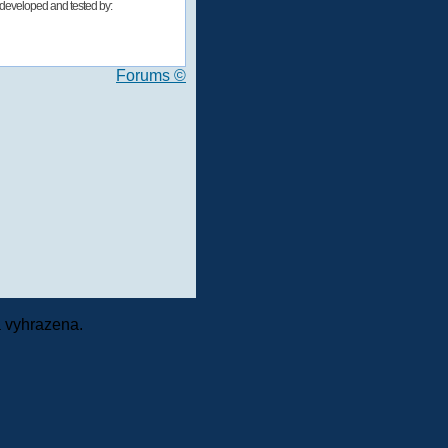
developed and tested by:
Forums ©
 vyhrazena.