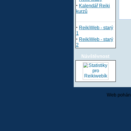
·
Kalendář Reiki
kurzů
·
ReikiWeb - starý
1
·
ReikiWeb - starý
2
Návštěvnost
Web pohání