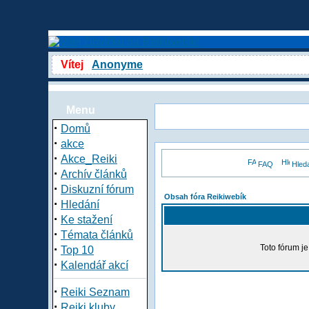
Vítej
Anonyme
Menu
·
Domů
·
akce
·
Akce_Reiki
FAQ
Hled
·
Archív článků
·
Diskuzní fórum
Obsah fóra Reikiwebík
·
Hledání
·
Ke stažení
·
Témata článků
·
Toto fórum j
Top 10
·
Kalendář akcí
·
Reiki Seznam
·
Reiki kluby