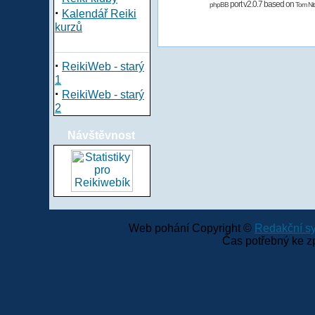
port v2.0.7 based on
phpBB
Tom Nit
·
Kalendář Reiki
kurzů
·
ReikiWeb - starý
1
·
ReikiWeb - starý
2
Návštěvnost
Web pohání Copyright ©
Redakční 
Čas potřebný ke z